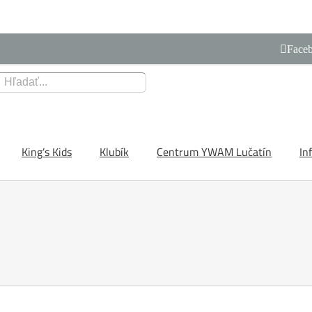
Face
King’s Kids
Klubík
Centrum YWAM Lučatín
In