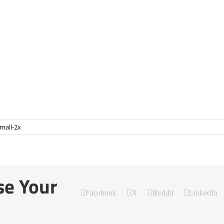
mall-2x
se Your
Facebook
X
Reddit
LinkedIn