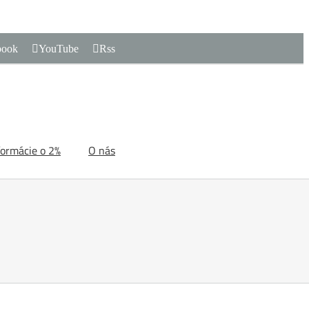
book
YouTube
Rss
formácie o 2%
O nás